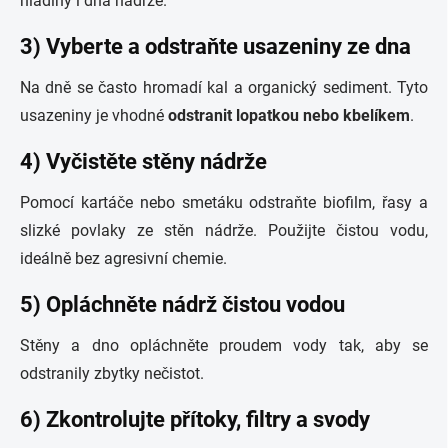
hladiny i dna nádrže.
3) Vyberte a odstraňte usazeniny ze dna
Na dně se často hromadí kal a organický sediment. Tyto
usazeniny je vhodné
odstranit lopatkou nebo kbelíkem
.
4) Vyčistěte stěny nádrže
Pomocí kartáče nebo smetáku odstraňte biofilm, řasy a
slizké povlaky ze stěn nádrže. Použijte čistou vodu,
ideálně bez agresivní chemie.
5) Opláchněte nádrž čistou vodou
Stěny a dno opláchněte proudem vody tak, aby se
odstranily zbytky nečistot.
6) Zkontrolujte přítoky, filtry a svody