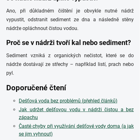
Ano, při důkladném čištění je obvykle nutné nádrž
vypustit, odstranit sediment ze dna a následně stěny
nádrže opláchnout čistou vodou.
Proč se v nádrži tvoří kal nebo sediment?
Sediment vzniká z organických nečistot, které se do
nádrže dostávají ze střechy – například listí, prach nebo
pyl.
Doporučené čtení
Dešťová voda bez problémů (přehled článků)
Jak udržet dešťovou vodu v nádrži čistou a bez
zápachu
Časté chyby při využívání dešťové vody doma (a jak
se jim vyhnout)