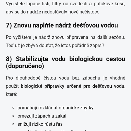
Vyčistěte lapače listí, filtry na svodech a přítokové koše,
aby se do nádrže nedostávaly nové nečistoty.
7) Znovu naplňte nádrž dešťovou vodou
Po vyčištění je nádrž znovu připravena na další sezónu.
Teď už je zbývá doufat, že letos pořádně zaprší!
8) Stabilizujte vodu biologickou cestou
(doporučeno)
Pro dlouhodobě čistou vodu bez zápachu je vhodné
použít
biologické přípravky určené pro dešťovou vodu
,
které:
pomáhají rozkládat organické zbytky
omezují zápach a zákal
snižují riziko růstu řas