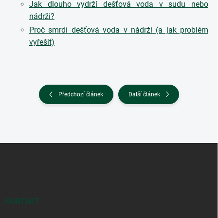
Jak dlouho vydrží dešťová voda v sudu nebo
nádrži?
Proč smrdí dešťová voda v nádrži (a jak problém
vyřešit)
Předchozí článek
Další článek
Z
á
p
a
t
í
KONTAKT