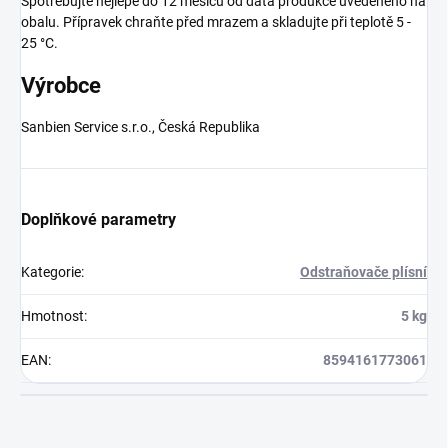
Spotřebujte nejlépe do 12 měsíců od data produkce uvedeného na
obalu. Přípravek chraňte před mrazem a skladujte při teplotě 5 -
25 °C.
Výrobce
Sanbien Service s.r.o., Česká Republika
Doplňkové parametry
Kategorie
:
Odstraňovače plísní
Hmotnost
:
5 kg
EAN
:
8594161773061