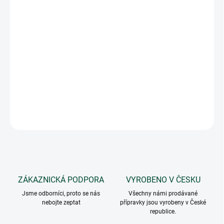
hubí.
Účinné a ekologické řešení
Přípravek je připraven ihned k použití
Sanbien ® Biomold je bez zápachu a nepoškozuje
ošetřované povrchy
Větší, cenově výhodné balení
DETAILNÍ INFORMACE
ZEPTAT SE
ZÁKAZNICKÁ PODPORA
VYROBENO V ČESKU
Jsme odborníci, proto se nás
Všechny námi prodávané
nebojte zeptat
přípravky jsou vyrobeny v České
republice.