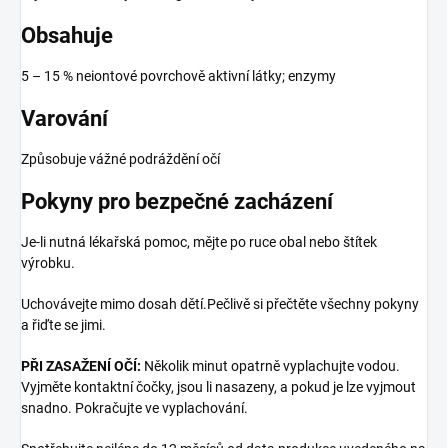
Obsahuje
5 – 15 % neiontové povrchově aktivní látky; enzymy
Varování
Způsobuje vážné podráždění očí
Pokyny pro bezpečné zacházení
Je-li nutná lékařská pomoc, mějte po ruce obal nebo štítek
výrobku.
Uchovávejte mimo dosah dětí.Pečlivě si přečtěte všechny pokyny
a řiďte se jimi.
PŘI ZASAŽENÍ OČÍ:
Několik minut opatrně vyplachujte vodou.
Vyjměte kontaktní čočky, jsou li nasazeny, a pokud je lze vyjmout
snadno. Pokračujte ve vyplachování.