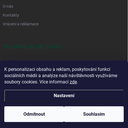
O nás
Kontakty
Vrácení a reklamace
PŘIJÍMÁME ONLINE PLATBY
K personalizaci obsahu a reklam, poskytování funkcí
sociálních médií a analýze naší návštěvnosti využíváme
soubory cookies. Více informací
zde
.
Obchodní podmínky
Podmínky ochrany osobních údajů
Nastavení
Copyright 2026
Bakterkárna.cz – specialista na biologické přípravky pro
dům a zahradu
. Všechna práva vyhrazena.
Upravit nastavení cookies
Odmítnout
Souhlasím
Vytvořil Shoptet