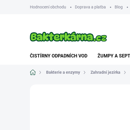
Přejít
Hodnocení obchodu
Doprava a platba
Blog
na
obsah
ČISTÍRNY ODPADNÍCH VOD
ŽUMPY A SEPT
Domů
Bakterie a enzymy
Zahradní jezírka
Neohodnoceno
Podrobnosti hodnoce
NOVINKA