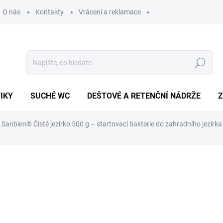
O nás
Kontakty
Vrácení a reklamace
Hledat
IKY
SUCHÉ WC
DEŠTOVÉ A RETENČNÍ NÁDRŽE
Z
Sanbien® Čisté jezírko 500 g – startovací bakterie do zahradního jezírka
ní
ZNAČKA:
SANBIEN SERVICE S.R.O.
399 Kč
Měrná
SKLADEM
cena: