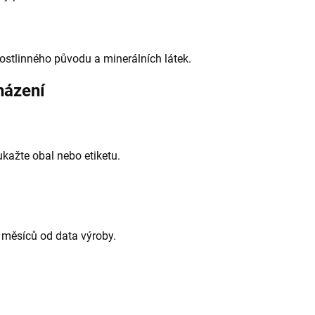
rostlinného původu a minerálních látek.
házení
ukažte obal nebo etiketu.
4 měsíců od data výroby.