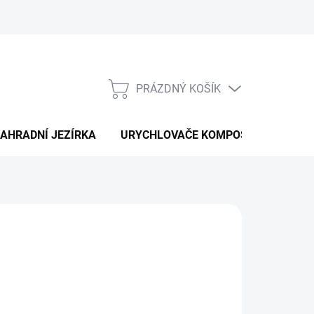
PRÁZDNÝ KOŠÍK
NÁKUPNÍ
KOŠÍK
AHRADNÍ JEZÍRKA
URYCHLOVAČE KOMPOSTU
ODS