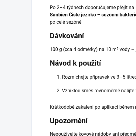
Po 2–4 týdnech doporučujeme přejít na 
Sanbien Čisté jezírko – sezónní bakteri
po celé sezóně.
Dávkování
100 g (cca 4 odměrky) na 10 m³ vody – j
Návod k použití
Rozmíchejte přípravek ve 3–5 litrec
Vzniklou směs rovnoměrně nalijte z
Krátkodobé zakalení po aplikaci během 
Upozornění
Nepoužívejte kovové nádoby ani předmět