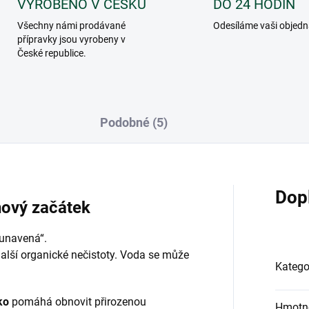
VYROBENO V ČESKU
DO 24 HODIN
Všechny námi prodávané
Odesíláme vaši objed
přípravky jsou vyrobeny v
České republice.
Podobné (5)
Dop
nový začátek
„unavená“.
další organické nečistoty. Voda se může
Katego
ko
pomáhá obnovit přirozenou
Hmotn