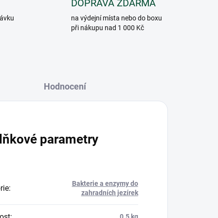
DOPRAVA ZDARMA
návku
na výdejní místa nebo do boxu
při nákupu nad 1 000 Kč
Hodnocení
lňkové parametry
Bakterie a enzymy do
rie
:
zahradních jezírek
ost
:
0.5 kg