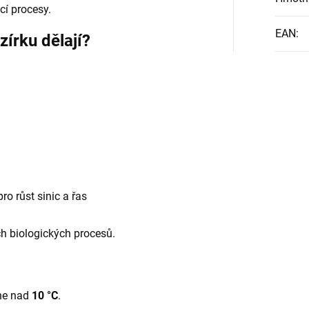
cí procesy.
EAN
:
zírku dělají?
ro růst sinic a řas
ch biologických procesů.
pne nad
10 °C
.