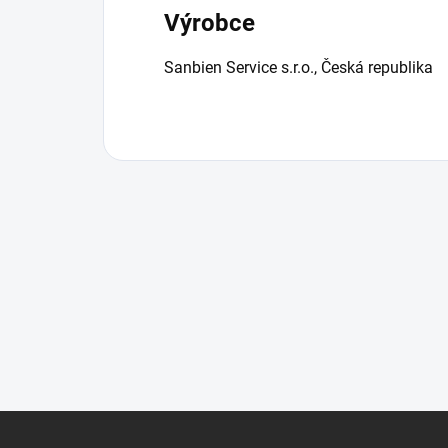
Výrobce
Sanbien Service s.r.o., Česká republika
Z
á