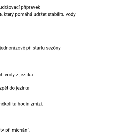
udržovací přípravek
e
, který pomáhá udržet stabilitu vody
ednorázově při startu sezóny.
h vody z jezírka.
pět do jezírka.
několika hodin zmizí.
y při míchání.