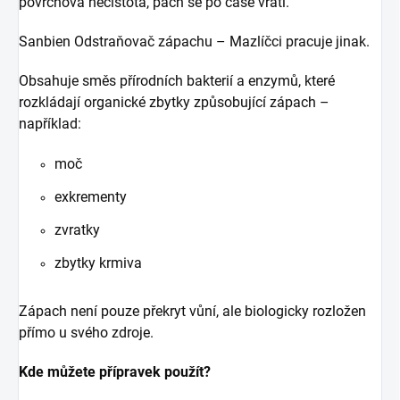
povrchová nečistota, pach se po čase vrátí.
Sanbien Odstraňovač zápachu – Mazlíčci pracuje jinak.
Obsahuje směs přírodních bakterií a enzymů, které
rozkládají organické zbytky způsobující zápach –
například:
moč
exkrementy
zvratky
zbytky krmiva
Zápach není pouze překryt vůní, ale biologicky rozložen
přímo u svého zdroje.
Kde můžete přípravek použít?