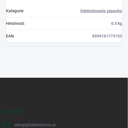
Kategorie
:
Odstraňovače zápachu
Hmotnost
:
0.5 kg
EAN
:
8594161773153
Z
á
p
a
t
í
KONTAKT
eshop
@
bakterkarna.cz