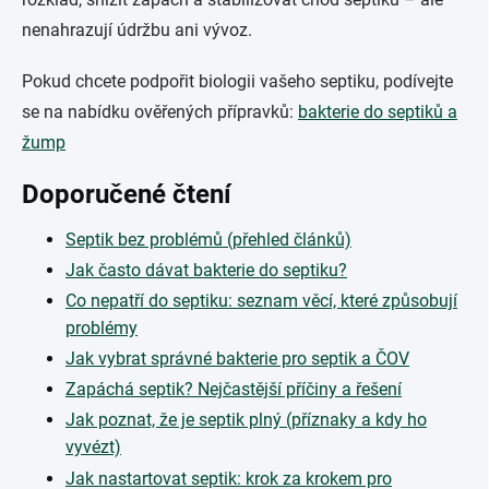
nenahrazují údržbu ani vývoz.
Pokud chcete podpořit biologii vašeho septiku, podívejte
se na nabídku ověřených přípravků:
bakterie do septiků a
žump
Doporučené čtení
Septik bez problémů (přehled článků)
Jak často dávat bakterie do septiku?
Co nepatří do septiku: seznam věcí, které způsobují
problémy
Jak vybrat správné bakterie pro septik a ČOV
Zapáchá septik? Nejčastější příčiny a řešení
Jak poznat, že je septik plný (příznaky a kdy ho
vyvézt)
Jak nastartovat septik: krok za krokem pro