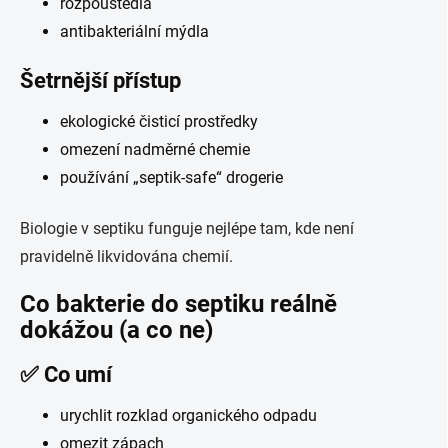
rozpouštědla
antibakteriální mýdla
Šetrnější přístup
ekologické čisticí prostředky
omezení nadměrné chemie
používání „septik-safe“ drogerie
Biologie v septiku funguje nejlépe tam, kde není
pravidelně likvidována chemií.
Co bakterie do septiku reálně
dokážou (a co ne)
✅ Co umí
urychlit rozklad organického odpadu
omezit zápach