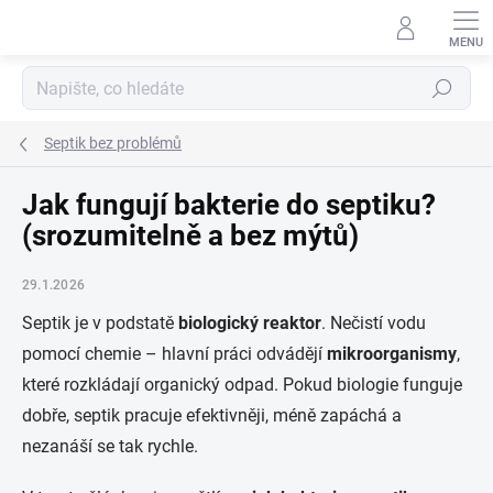
Přejít
na
obsah
Hledat
Septik bez problémů
Jak fungují bakterie do septiku?
(srozumitelně a bez mýtů)
29.1.2026
Septik je v podstatě
biologický reaktor
. Nečistí vodu
pomocí chemie – hlavní práci odvádějí
mikroorganismy
,
které rozkládají organický odpad. Pokud biologie funguje
dobře, septik pracuje efektivněji, méně zapáchá a
nezanáší se tak rychle.