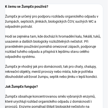
K čemu se ŽumpEx používá?
ŽumpEx je určený pro podporu rozkladu organického odpadu v
žumpách, septicích, jímkách, biologických ČOV, suchých WC a
odpadním potrubí.
Hodí se zejména tam, kde dochází k hromadění kalu, fekálií, tuků,
usazenin a dalších biologicky rozložitelných nečistot. Při
pravidelném používání pomáhá omezovat zápach, podporuje
rozklad tuhého odpadu a přispívá k lepšímu stavu celého
odpadního systému.
ŽumpEx je vhodný jak pro domácnosti, tak pro chaty, chalupy,
rekreační objekty, menší provozy nebo místa, kde je potřeba
dlouhodobě udržovat žumpu, septik nebo jímku v lepší kondici.
Jak ŽumpEx funguje?
ŽumpEx obsahuje koncentrovanou směs vybraných enzymů,
které urychlují rozklad organického odpadu z domácností i
provozů. Enzymy pomáhají štěpit biologické nečistoty na