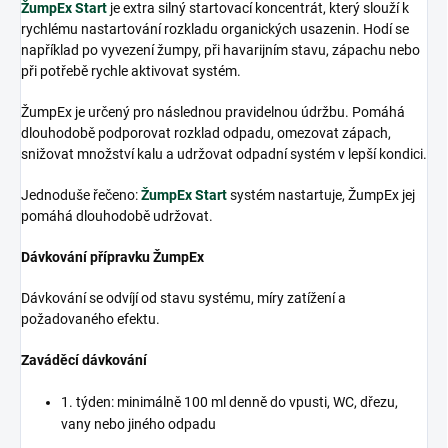
ŽumpEx Start
je extra silný startovací koncentrát, který slouží k
rychlému nastartování rozkladu organických usazenin. Hodí se
například po vyvezení žumpy, při havarijním stavu, zápachu nebo
při potřebě rychle aktivovat systém.
ŽumpEx je určený pro následnou pravidelnou údržbu. Pomáhá
dlouhodobě podporovat rozklad odpadu, omezovat zápach,
snižovat množství kalu a udržovat odpadní systém v lepší kondici.
Jednoduše řečeno:
ŽumpEx Start
systém nastartuje, ŽumpEx jej
pomáhá dlouhodobě udržovat.
Dávkování přípravku ŽumpEx
Dávkování se odvíjí od stavu systému, míry zatížení a
požadovaného efektu.
Zaváděcí dávkování
1. týden: minimálně 100 ml denně do vpusti, WC, dřezu,
vany nebo jiného odpadu