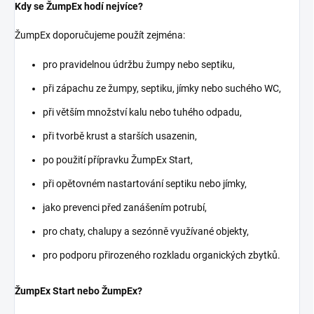
Kdy se ŽumpEx hodí nejvíce?
ŽumpEx doporučujeme použít zejména:
pro pravidelnou údržbu žumpy nebo septiku,
při zápachu ze žumpy, septiku, jímky nebo suchého WC,
při větším množství kalu nebo tuhého odpadu,
při tvorbě krust a starších usazenin,
po použití přípravku ŽumpEx Start,
při opětovném nastartování septiku nebo jímky,
jako prevenci před zanášením potrubí,
pro chaty, chalupy a sezónně využívané objekty,
pro podporu přirozeného rozkladu organických zbytků.
ŽumpEx Start nebo ŽumpEx?