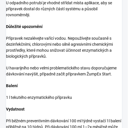
U odpadního potrubí je vhodné střídat místa aplikace, aby se
přípravek dostal do různých částí systému a působil
rovnoměrněji.
Důležité upozornění
Přípravek nezalévejte vařící vodou. Nepoužívejte současně s
dezinfekčními, chlorovými nebo silně agresivními chemickými
prostředky, které mohou snižovat účinnost enzymatických a
biologických přípravků.
U havarijního nebo velmi problematického stavu doporučujeme
dávkování navýšit, případně začít přípravkem ŽumpEx Start.
Balení
1 l tekutého enzymatického přípravku
Vydatnost
Při běžném preventivním dávkování 100 ml týdně vystačí 1l balení
přibližně na 10 týdnů. Při dávkování 100 ml 1–2× měsíčně může