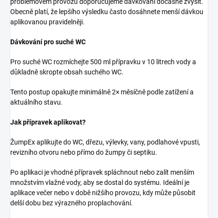
problémovém provozu doporučujeme dávkování dočasně zvýšit.
Obecně platí, že lepšího výsledku často dosáhnete menší dávkou
aplikovanou pravidelněji.
Dávkování pro suché WC
Pro suché WC rozmíchejte 500 ml přípravku v 10 litrech vody a
důkladně skropte obsah suchého WC.
Tento postup opakujte minimálně 2× měsíčně podle zatížení a
aktuálního stavu.
Jak přípravek aplikovat?
ŽumpEx aplikujte do WC, dřezu, výlevky, vany, podlahové vpusti,
revizního otvoru nebo přímo do žumpy či septiku.
Po aplikaci je vhodné přípravek spláchnout nebo zalít menším
množstvím vlažné vody, aby se dostal do systému. Ideální je
aplikace večer nebo v době nižšího provozu, kdy může působit
delší dobu bez výrazného proplachování.