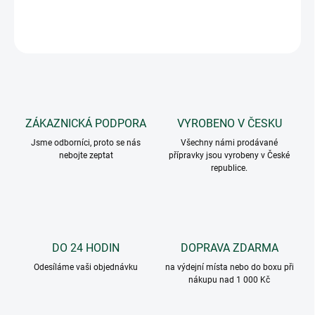
DETAILNÍ INFORMACE
ZEPTAT SE
ZÁKAZNICKÁ PODPORA
VYROBENO V ČESKU
Jsme odborníci, proto se nás
Všechny námi prodávané
nebojte zeptat
přípravky jsou vyrobeny v České
republice.
DO 24 HODIN
DOPRAVA ZDARMA
Odesíláme vaši objednávku
na výdejní místa nebo do boxu při
nákupu nad 1 000 Kč