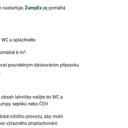
 nastartuje,
ŽumpEx
jej pomáhá
y WC a spláchněte.
ximálně 6 m³.
vat pravidelným dávkováním přípravku
.
ý obsah lahvičky nalijte do WC a
žumpy, septiku nebo ČOV.
 době nižšího provozu, aby mohl
 bez výrazného proplachování.