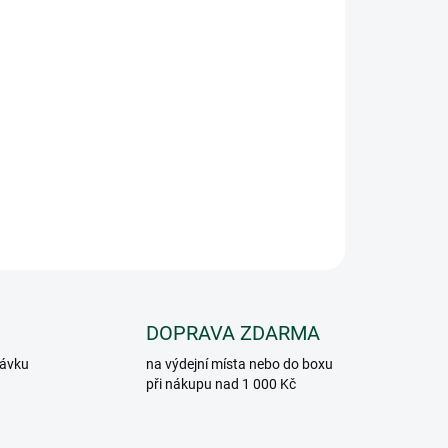
 fekálií a biologických usazenin
mpy nebo septiku
h stavech a zhoršeném rozkladu odpadu
přes WC
o pro nádrž do max. 6 m³
ZEPTAT SE
DOPRAVA ZDARMA
návku
na výdejní místa nebo do boxu
při nákupu nad 1 000 Kč