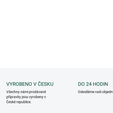
Podporuje rozklad kalů,
Vhodný po vyvezení žu
Pomáhá při havarijníc
Jednoduchá aplikace 
Balení 250 ml je určen
DETAILNÍ INFORMACE
VYROBENO V ČESKU
DO 24 HODIN
Všechny námi prodávané
Odesíláme vaši objed
přípravky jsou vyrobeny v
České republice.