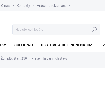
O nás
Kontakty
Vrácení a reklamace
Hledat
IKY
SUCHÉ WC
DEŠTOVÉ A RETENČNÍ NÁDRŽE
Z
ŽumpEx Start 250 ml - řešení havarijních stavů
ní
ZNAČKA:
TEKON
259 Kč
Měrná
SKLADEM
cena: