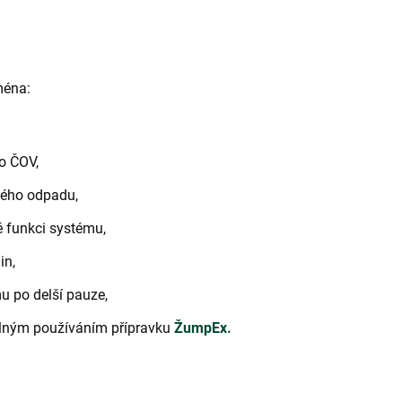
ména:
o ČOV,
kého odpadu,
é funkci systému,
in,
u po delší pauze,
elným používáním přípravku
ŽumpEx.