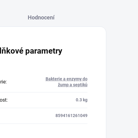
Hodnocení
lňkové parametry
Bakterie a enzymy do
rie
:
žump a septiků
ost
:
0.3 kg
8594161261049