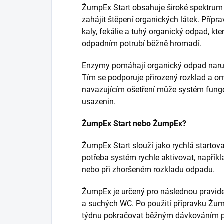
ŽumpEx Start obsahuje široké spektrum
zahájit štěpení organických látek. Přípr
kaly, fekálie a tuhý organický odpad, kt
odpadním potrubí běžně hromadí.
Enzymy pomáhají organický odpad naruš
Tím se podporuje přirozený rozklad a o
navazujícím ošetření může systém fung
usazenin.
ŽumpEx Start nebo ŽumpEx?
ŽumpEx Start slouží jako rychlá startova
potřeba systém rychle aktivovat, napřík
nebo při zhoršeném rozkladu odpadu.
ŽumpEx je určený pro následnou pravide
a suchých WC. Po použití přípravku Žu
týdnu pokračovat běžným dávkováním 