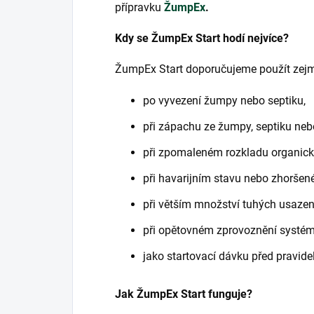
přípravku
ŽumpEx
.
Kdy se ŽumpEx Start hodí nejvíce?
ŽumpEx Start doporučujeme použít zej
po vyvezení žumpy nebo septiku,
při zápachu ze žumpy, septiku neb
při zpomaleném rozkladu organic
při havarijním stavu nebo zhoršen
při větším množství tuhých usazen
při opětovném zprovoznění systém
jako startovací dávku před pravid
Jak ŽumpEx Start funguje?