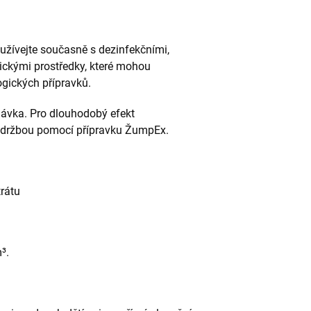
oužívejte současně s dezinfekčními,
ickými prostředky, které mohou
gických přípravků.
dávka. Pro dlouhodobý efekt
údržbou pomocí přípravku ŽumpEx.
rátu
³.