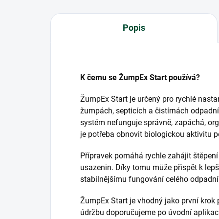
Popis
K čemu se ŽumpEx Start používá?
ŽumpEx Start je určený pro rychlé nasta
žumpách, septicích a čistírnách odpadní
systém nefunguje správně, zapáchá, or
je potřeba obnovit biologickou aktivitu 
Přípravek pomáhá rychle zahájit štěpen
usazenin. Díky tomu může přispět k lep
stabilnějšímu fungování celého odpadn
ŽumpEx Start je vhodný jako první krok 
údržbu doporučujeme po úvodní aplikac