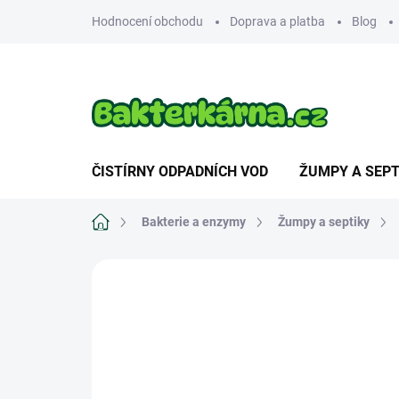
Přejít
Hodnocení obchodu
Doprava a platba
Blog
na
obsah
ČISTÍRNY ODPADNÍCH VOD
ŽUMPY A SEPT
Domů
Bakterie a enzymy
Žumpy a septiky
Neohodnoceno
Podrobnosti hodnoce
NOVINKA