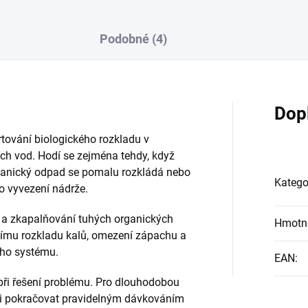
Podobné (4)
Dop
rtování biologického rozkladu v
ch vod. Hodí se zejména tehdy, když
ganický odpad se pomalu rozkládá nebo
Katego
po vyvezení nádrže.
í a zkapalňování tuhých organických
Hmotn
šímu rozkladu kalů, omezení zápachu a
ího systému.
EAN
:
při řešení problému. Pro dlouhodobou
i pokračovat pravidelným dávkováním