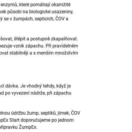
 enzymů, které pomáhají okamžitě
avek působí na biologické usazeniny,
erý se v žumpách, septicích, ČOV a
ovat, štěpit a postupně zkapalňovat.
mezuje vznik zápachu. Při pravidelném
ovat stabilněji a s menším množstvím
cí dávka. Je vhodný tehdy, když je
lad po vyvezení nádrže, při zápachu
lnou údržbu žump, septiků, jímek, ČOV
mpEx Start doporučujeme po jednom
přípravku ŽumpEx.