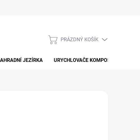
PRÁZDNÝ KOŠÍK
NÁKUPNÍ
KOŠÍK
AHRADNÍ JEZÍRKA
URYCHLOVAČE KOMPOSTU
ODS